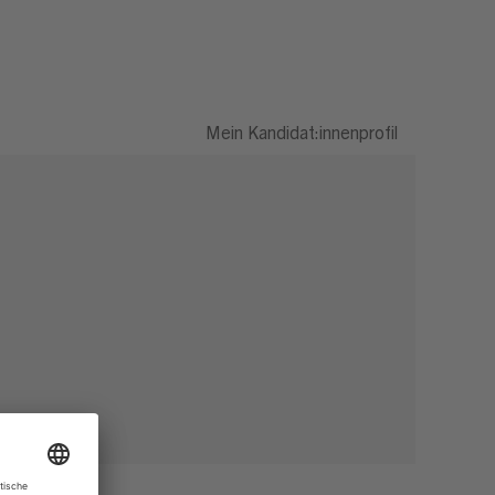
Mein Kandidat:innenprofil