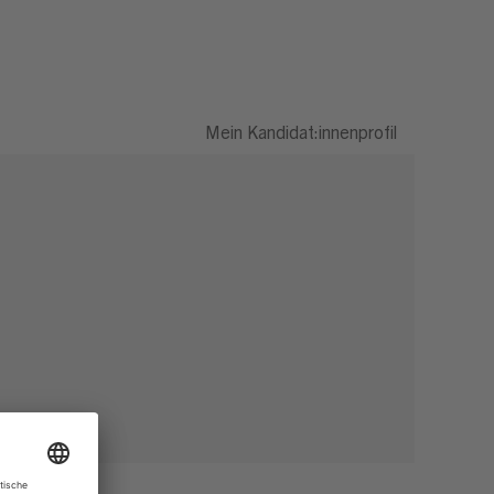
Mein Kandidat:innenprofil