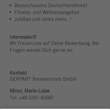
Bezuschusstes Deutschlandticket
Fitness- und Wellnessangebot
JobRad und vieles mehr...!
Interessiert?
Wir freuen uns auf Deine Bewerbung. Bei
Fragen wende Dich gerne an:
.
Kontakt
DERPART Reisevertrieb GmbH
Minor
,
Marie-Luise
Tel: +49 2203 42687