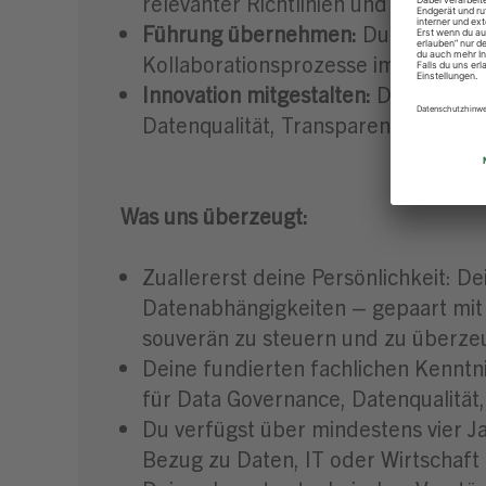
relevanter Richtlinien und förderst
Führung übernehmen:
Du delegiers
Kollaborationsprozesse im Datenkata
Innovation mitgestalten:
Du entwick
Datenqualität, Transparenz und Wi
Was uns überzeugt:
Zuallererst deine Persönlichkeit: 
Datenabhängigkeiten – gepaart mit 
souverän zu steuern und zu überze
Deine fundierten fachlichen Kenntn
für Data Governance, Datenqualität,
Du verfügst über mindestens vier 
Bezug zu Daten, IT oder Wirtschaft 