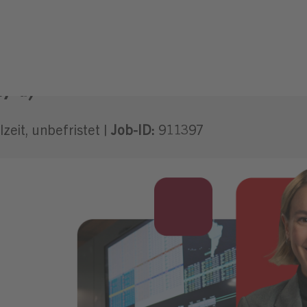
w/d)
lzeit, unbefristet |
Job-ID:
911397