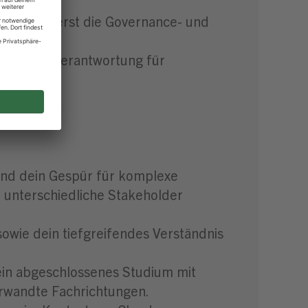
domäne.
ata, steuerst die Governance- und
ran.
ernimmst Verantwortung für
ktur.
und dein Gespür für komplexe
 unterschiedliche Stakeholder
owie dein tiefgreifendes Verständnis
ein abgeschlossenes Studium mit
verwandte Fachrichtungen.