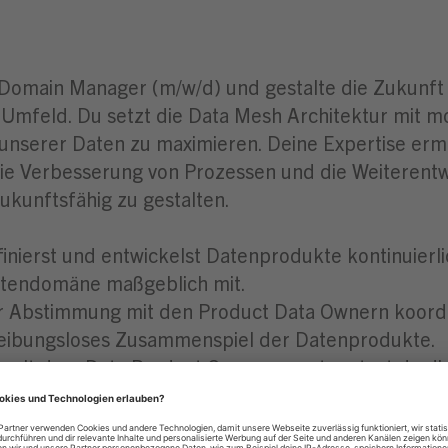
 Domain Manager (m/w/d) und gestalte die Zukunf
)Umfeld. Du setzt die Data Mesh Architektur mit 
 unserer Daten zu maximieren. Deine Expertise erm
die Verbesserung von Prozessen und die Weiterentw
ukunftsfähig zu gestalten.
inierst und entwickelst Datenprodukte kontinuierli
atendomäne maßgeblich mit.
er Abstimmung mit den Product Data Ownern koor
 reibungsloses Zusammenspiel der Datenprodukte.
mit dem Data Product Owner verantwortest du die
en Ausrichtung an unternehmerischen Zielen bei.
dich aktiv im Data Governance Council ein, koordi