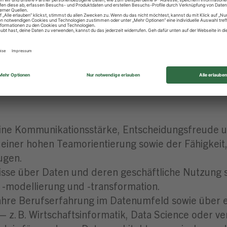
 das Teilen von Best Practices innerhalb der Daten
t Aufgaben an Data Stewards und Product Owner D
log und treibst die kontinuierliche Optimierung vo
elst unser Data Mesh Konzept aktiv weiter und üb
ederverwendbarkeit entlang der Data Mesh Archite
Deine Kommunikationsstärke, Entscheidungsfreude 
einer hohen Teamorientierung sowie der Fähigkeit,
ugen.
isse über Daten und deren geschäftliche Nutzung s
 -modellierung und -transformation.
Jahre Berufserfahrung im Datenumfeld sowie über 
– z. B. Wirtschaftsinformatik, Data Science oder 