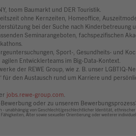
NY, toom Baumarkt und DER Touristik.
beitszeit ohne Kernzeiten, Homeoffice, Auszeitmode
terstützung bei der Suche nach Kinderbetreuung u
fassenden Seminarangeboten, fachspezifischen Aka
kathons.
rgeuntersuchungen, Sport-, Gesundheits- und Koc
agilen Entwicklerteams im Big-Data-Kontext.
erke der REWE Group, wie z. B. unser LGBTIQ-Net
“ für den Austausch rund um Karriere und persönli
ter
jobs.rewe-group.com
.
ne-Bewerbung oder zu unserem Bewerbungsprozess
n - unabhängig von Geschlecht/geschlechtlicher Identität, ethnischer 
Fähigkeiten, Alter sowie sexueller Orientierung oder weiterer individ