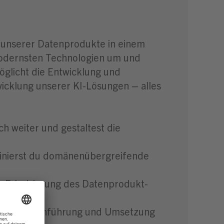
t unserer Datenprodukte in einem
modernsten Technologien um und
öglicht die Entwicklung und
icklung unserer KI-Lösungen – alles
ch weiter und gestaltest die
dinierst du domänenübergreifende
 Priorisierung des Datenprodukt-
nierst die Einführung und Umsetzung