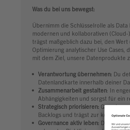
Was du bei uns bewegst:
Übernimm die Schlüsselrolle als Data
modernen und kollaborativen (Cloud-
trägst maßgeblich dazu bei, den Wert
Optimierung analytischer Use Cases, 
mit dem Ziel, unsere Datenprodukte z
Verantwortung übernehmen:
Du def
Datenlandkarte innerhalb deiner D
Zusammenarbeit gestalten
: In eng
Abhängigkeiten und sorgst für ein
Strategisch priorisieren:
Gemeinsam 
Backlogs und trägst zur konsequent
Governance aktiv leben:
Du bringst 