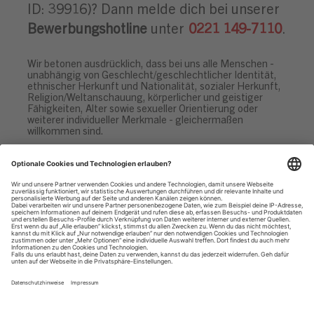
ID: 39916)? Dann melde dich bei unserer
Bewerbungshotline
unter
0221 149-7110
.
Wir betonen ausdrücklich, dass bei uns alle Menschen -
unabhängig von Geschlecht/geschlechtlicher Identität,
ethnischer Herkunft und Nationalität, sozialer Herkunft,
Religion/Weltanschauung, körperlicher und geistiger
Fähigkeiten, Alter sowie sexueller Orientierung oder
weiterer individueller Merkmale - gleichermaßen
willkommen sind.
Datenschutzhinweise
Impressum
Privatsphäre-Einstellungen