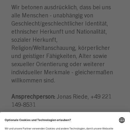
Wir betonen ausdrücklich, dass bei uns
alle Menschen - unabhängig von
Geschlecht/geschlechtlicher Identität,
ethnischer Herkunft und Nationalität,
sozialer Herkunft,
Religion/Weltanschauung, körperlicher
und geistiger Fähigkeiten, Alter sowie
sexueller Orientierung oder weiterer
individueller Merkmale - gleichermaßen
willkommen sind.
Ansprechperson:
Jonas Riede, +49 221
149-8531