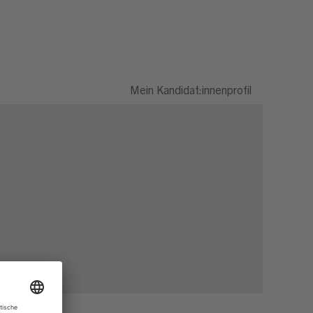
Mein Kandidat:innenprofil