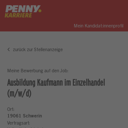
Mein Kandidat:innenprofil