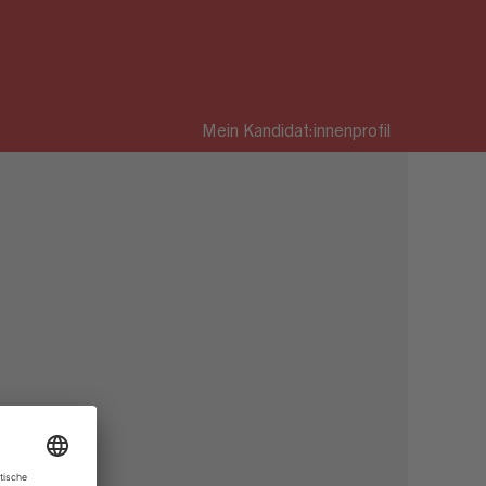
Mein Kandidat:innenprofil