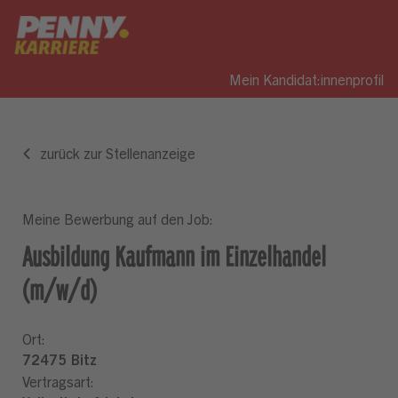
Mein Kandidat:innenprofil