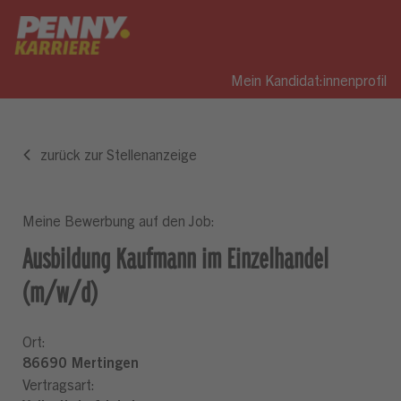
Mein Kandidat:innenprofil