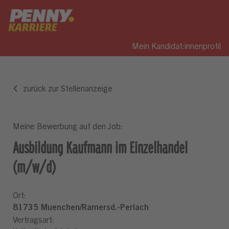
Mein Kandidat:innenprofil