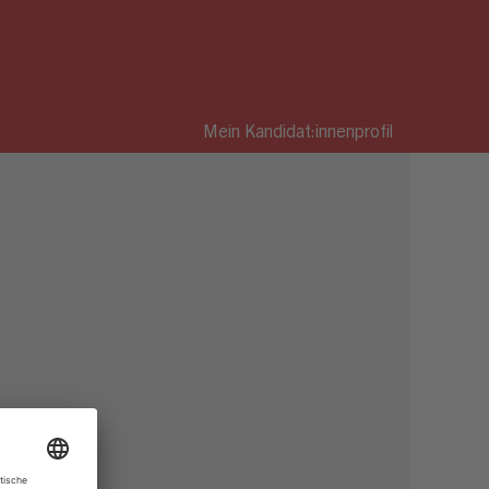
Mein Kandidat:innenprofil