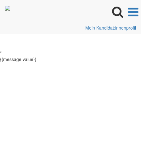
Mein Kandidat:innenprofil
*
{{message.value}}