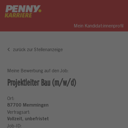
Mein Kandidat:innenprofil