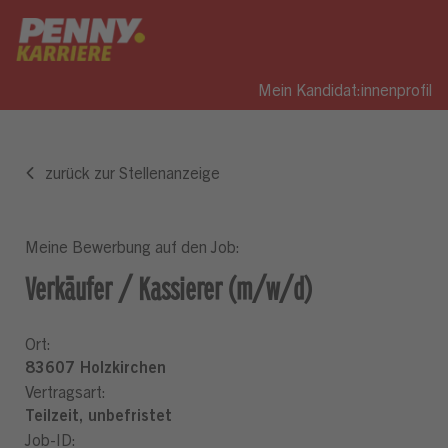
Mein Kandidat:innenprofil