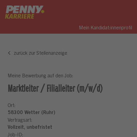
Mein Kandidat:innenprofil