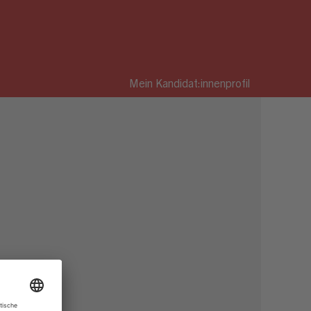
Mein Kandidat:innenprofil