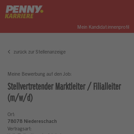
Mein Kandidat:innenprofil