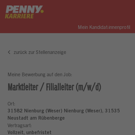
Mein Kandidat:innenprofil