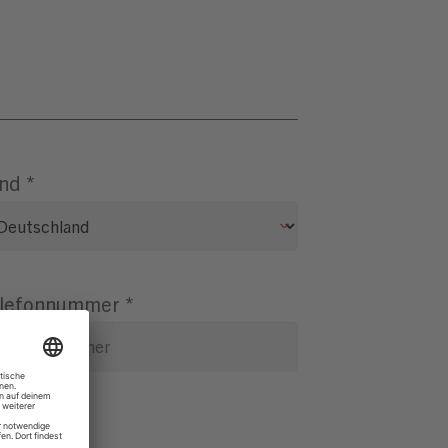
nd
*
lefonnummer
*