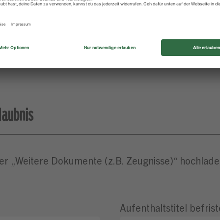
laubnis
er „Weitere Dokumente (z.B. Zeugnisse)“ hochladen,
Aufenthaltstitel befrist