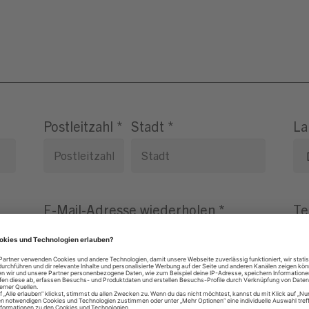
Postleitzahl
*
Stadt
*
La
E-Mail-Adresse wiederholen
*
Te