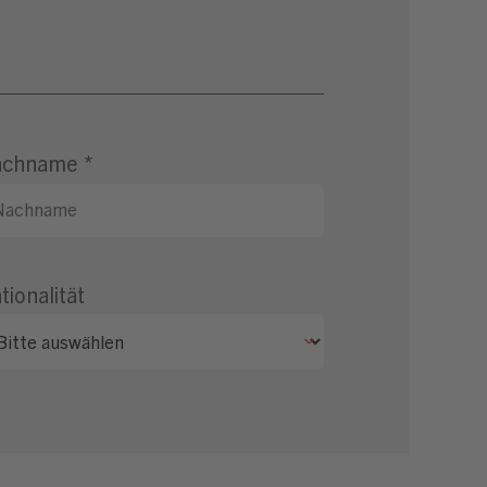
achname
*
tionalität