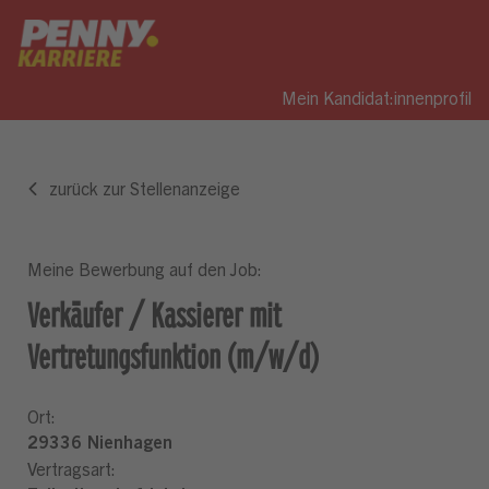
Mein Kandidat:innenprofil