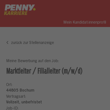
Mein Kandidat:innenprofil