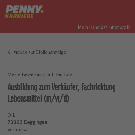
Mein Kandidat:innenprofil