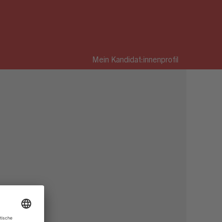
Mein Kandidat:innenprofil