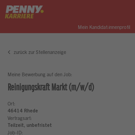
Mein Kandidat:innenprofil