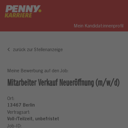
Mein Kandidat:innenprofil