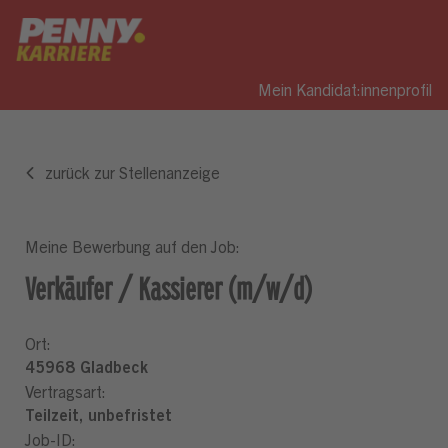
Mein Kandidat:innenprofil