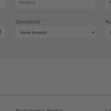
Geschlecht
*
Na
Postleitzahl
*
Stadt
*
La