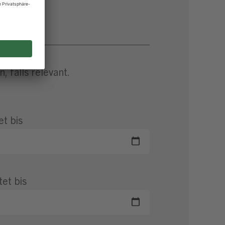
 falls relevant.
et bis
tet bis