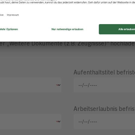
laubnis
er „Weitere Dokumente (z.B. Zeugnisse)“ hochladen,
Aufenthaltstitel befrist
Arbeitserlaubnis befris