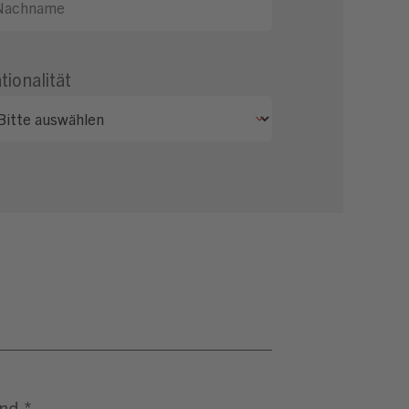
tionalität
nd
*