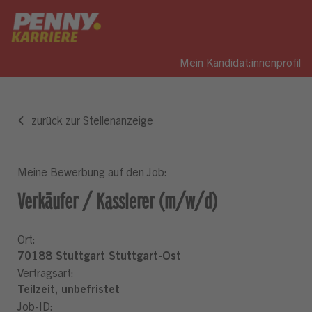
Mein Kandidat:innenprofil