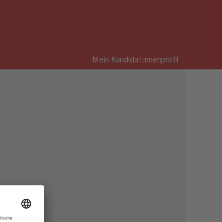
Mein Kandidat:innenprofil