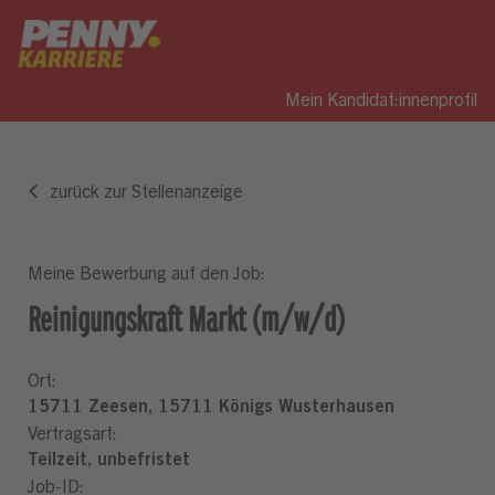
Mein Kandidat:innenprofil