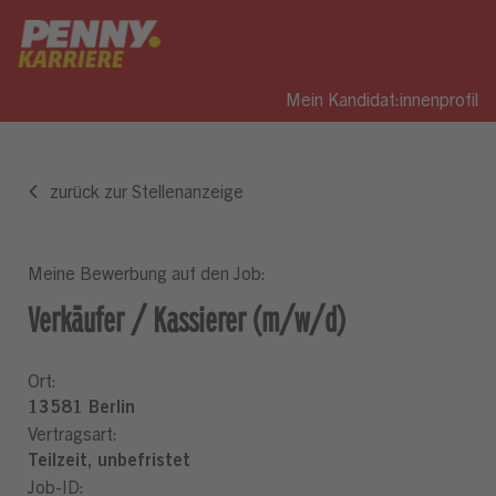
Mein Kandidat:innenprofil