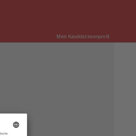
Mein Kandidat:innenprofil