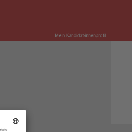
Mein Kandidat:innenprofil