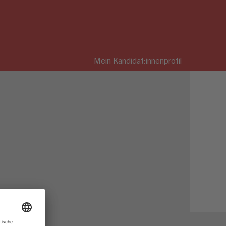
Mein Kandidat:innenprofil