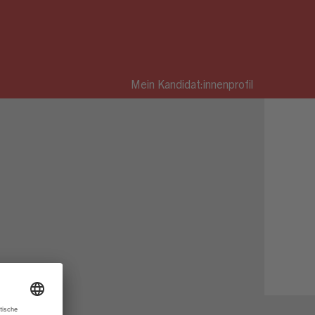
Mein Kandidat:innenprofil