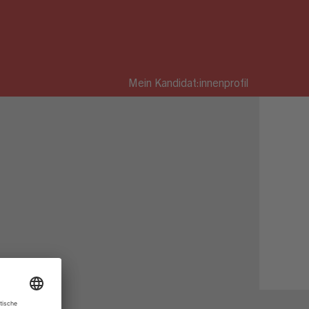
Mein Kandidat:innenprofil