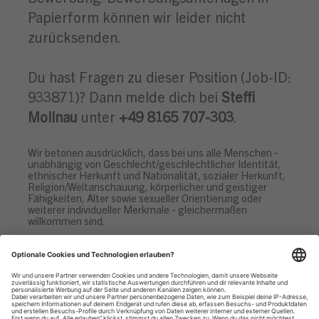
Papierform können wir leider nicht
zurücksenden.
Du hast Fragen zu dieser Position (Job-ID:
933871)? Dann melde dich bei
Steffi
Mollnau
unter
+49 8165 707-303
.
Wir betonen ausdrücklich, dass bei uns alle Menschen -
unabhängig von Geschlecht/geschlechtlicher Identität,
ethnischer Herkunft und Nationalität, sozialer Herkunft,
Religion/Weltanschauung, körperlicher und geistiger
Fähigkeiten, Alter sowie sexueller Orientierung oder
weiterer individueller Merkmale - gleichermaßen
willkommen sind.
Datenschutzhinweise