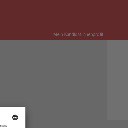
Mein Kandidat:innenprofil