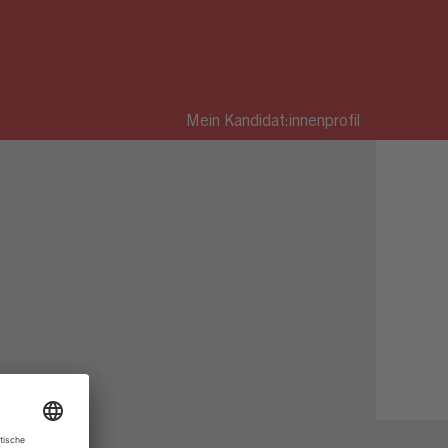
Mein Kandidat:innenprofil