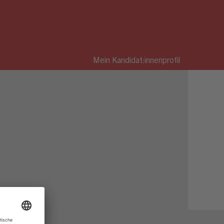
Mein Kandidat:innenprofil