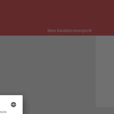
Mein Kandidat:innenprofil