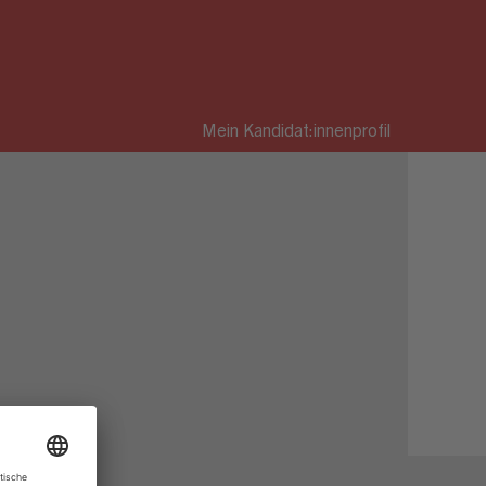
Mein Kandidat:innenprofil