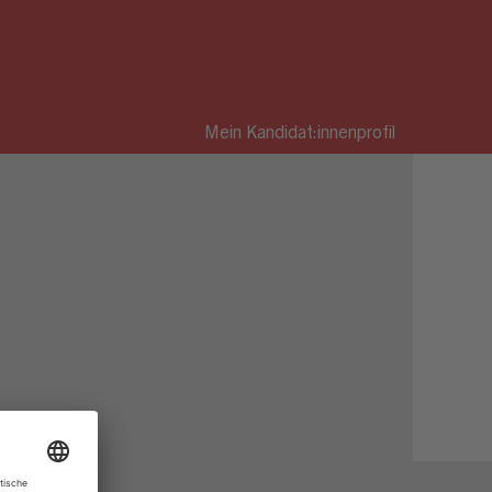
Mein Kandidat:innenprofil