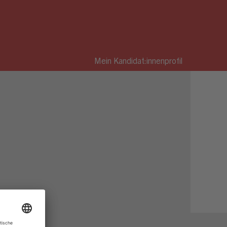
Mein Kandidat:innenprofil