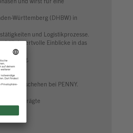
hasen und wirst für eine
 Baden-Württemberg (DHBW) in
stätigkeiten und Logistikprozesse.
hältst wertvolle Einblicke in das
denführung.
ännische Geschehen bei PENNY.
ine ausgeprägte