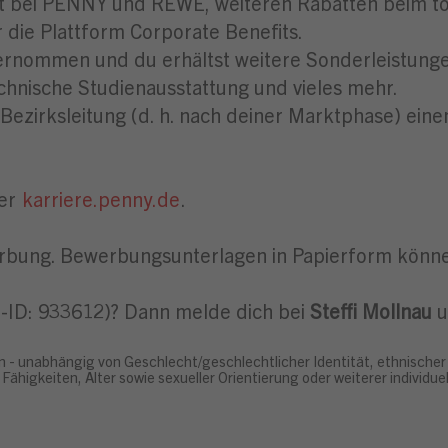
batt bei PENNY und REWE, weiteren Rabatten bei
 die Plattform Corporate Benefits.
nommen und du erhältst weitere Sonderleistungen
chnische Studienausstattung und vieles mehr.
 Bezirksleitung (d. h. nach deiner Marktphase) ein
ter
karriere.penny.de
.
rbung. Bewerbungsunterlagen in Papierform können
ob-ID: 933612)? Dann melde dich bei
Steffi Mollnau
u
n - unabhängig von Geschlecht/geschlechtlicher Identität, ethnischer 
Fähigkeiten, Alter sowie sexueller Orientierung oder weiterer individ