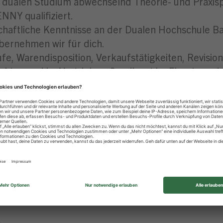
n dualen Studium abwechselnd Theorie- und Praxisp
NNY qualifiziert.
tschaftliche Kenntnisse an der Dualen Hochschule
bernehmen wir für dich.
e, Warendisposition, Verkaufstätigkeiten, Revision
ten und im Vertriebsaußendienst im Einsatz und er
 und machst erste Erfahrungen in der Mitarbeiten
.
ochschulreife und begeisterst dich für das kaufm
e Arbeitserfahrungen im Bereich Handel.
es und selbstbewusstes Auftreten aus und besitzt e
ngsvermögen und dein Organisationstalent.