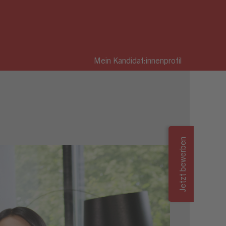
Mein Kandidat:innenprofil