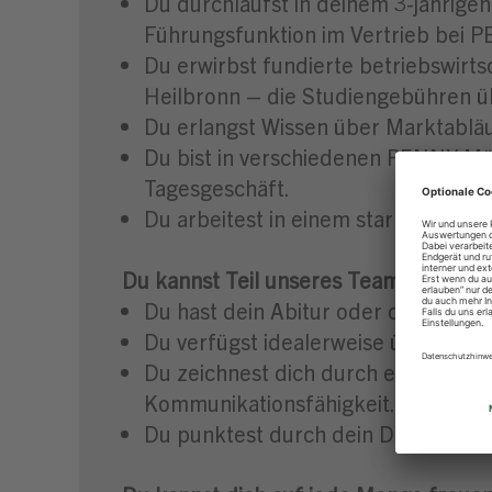
Du durchläufst in deinem 3-jährige
Führungsfunktion im Vertrieb bei PE
Du erwirbst fundierte betriebswir
Heilbronn – die Studiengebühren ü
Du erlangst Wissen über Marktabläuf
Du bist in verschiedenen PENNY Märk
Tagesgeschäft.
Du arbeitest in einem starken Team
Du kannst Teil unseres Teams werden
Du hast dein Abitur oder die Fachh
Du verfügst idealerweise über erst
Du zeichnest dich durch ein sicher
Kommunikationsfähigkeit.
Du punktest durch dein Durchsetzu