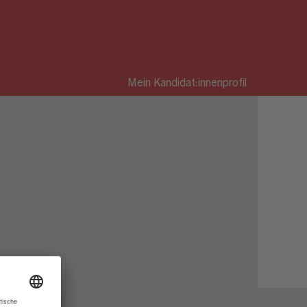
Mein Kandidat:innenprofil