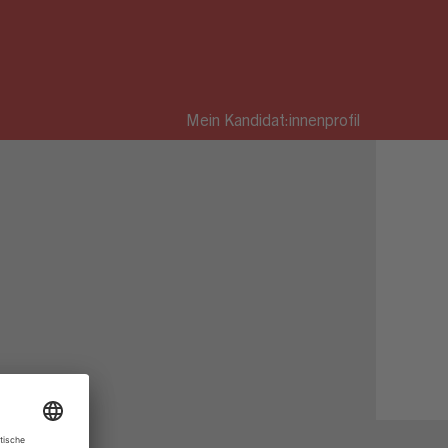
Mein Kandidat:innenprofil