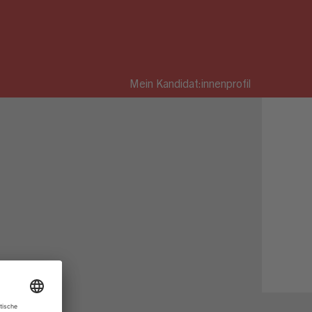
Mein Kandidat:innenprofil